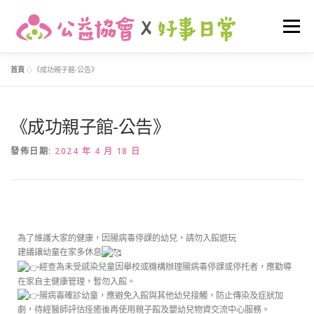
選單
首頁
»
《成功親子館-公告》
關於我們
最新消息
早期介入
友善托育
《成功親子館-公告》
家庭支持
活動花絮
我要捐款
登入
發佈日期:
2024 年 4 月 18 日
為了維護大家的健康，因腸病毒停課的幼兒，請勿入館遊玩
建議讓幼童在家多休息
經查為未受感染兒童因擧校或機構辦理腸病毒停課或停托者，應勸導
在家自主健康管理，暫勿入館。
腸病毐確診幼童，應避免入館與其他幼兒接觸，防止傳染及症狀加
劇，待經醫師評估痊癒後再使用親子館及嬰幼兒物資交流中心服務。