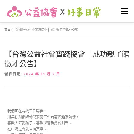
選單
首頁
»
【台灣公益社會實踐協會 | 成功親子館徵才公告】
關於我們
最新消息
早期介入
友善托育
【台灣公益社會實踐協會 | 成功親子館
家庭支持
活動花絮
我要捐款
登入
徵才公告】
發佈日期:
2024 年 11 月 7 日
我們正在尋找工作夥伴，
如果你對偏鄉幼兒家庭工作有著興趣及熱情，
喜歡人群愛孩子、喜歡學習及勇於創新、
在山海之間能自得其樂、