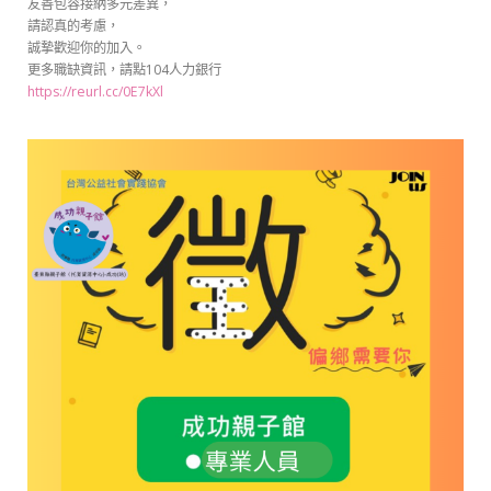
友善包容接納多元差異，
請認真的考慮，
誠摯歡迎你的加入。
更多職缺資訊，請點104人力銀行
https://reurl.cc/0E7kXl