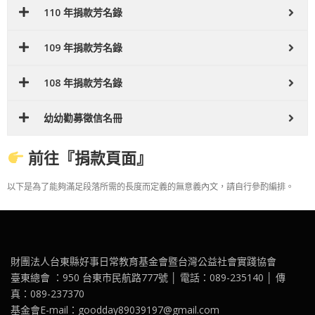
110 年捐款芳名錄
109 年捐款芳名錄
108 年捐款芳名錄
幼幼勸募徵信名冊
前往『捐款頁面』
以下是為了能夠滿足段落所需的長度而定義的無意義內文，請自行參酌編排。
財團法人台東縣好事日常教育基金會暨台灣公益社會實踐協會
臺東總會 ：950 台東市民航路777號 │ 電話：089-235140 │ 傳
真：089-237370
基金會E-mail：goodday89039197@gmail.com