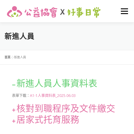
選單
關於我們
最新消息
早期介入
友善托育
新進人員
家庭支持
活動花絮
我要捐款
登入
首頁
»
新進人員
新進人員人事資料表
表單下載：
A1-1人事資料表_2025.06.03
核對到職程序及文件繳交
居家式托育服務