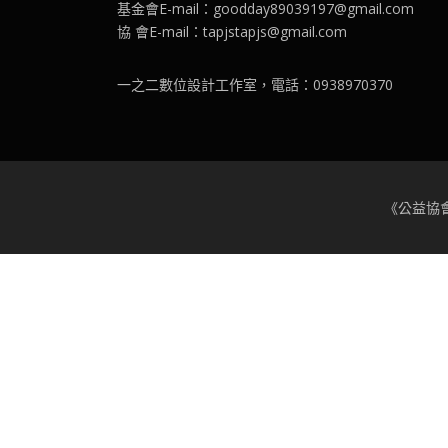
基金會E-mail：goodday89039197@gmail.com
協 會E-mail：tapjstapjs@gmail.com
一之二數位設計工作室，電話：0938970370
《公益協會