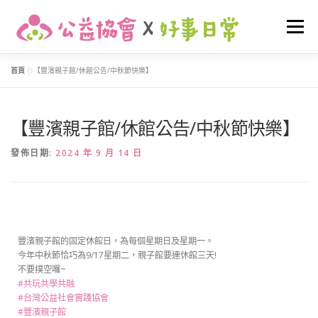
選單
首頁
»
【豐濱親子館/休館公告/中秋節快樂】
關於我們
最新消息
早期介入
友善托育
【豐濱親子館/休館公告/中秋節快樂】
家庭支持
活動花絮
我要捐款
登入
發佈日期:
2024 年 9 月 14 日
豐濱親子館的固定休館日，為每個星期日及星期一。
今年中秋節恰巧為9/17星期二，親子館要連休館三天!
不要撲空囉~
#共玩共學共融
#台灣公益社會實踐協會
#豐濱親子館