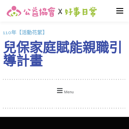
選單
110年【活動花絮】
關於我們
最新消息
早期介入
友善托育
兒保家庭賦能親職引
家庭支持
活動花絮
我要捐款
登入
導計畫
Menu