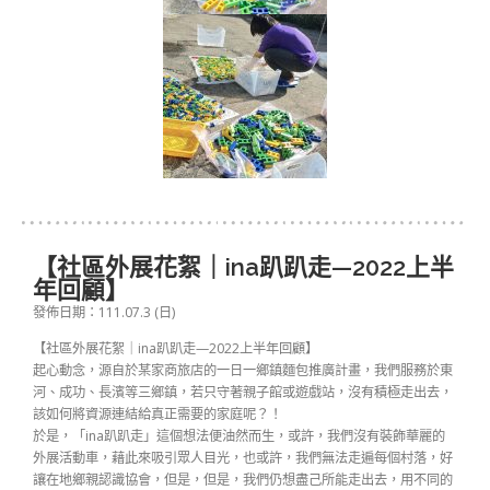
【社區外展花絮｜ina趴趴走—2022上半
年回顧】
發佈日期：111.07.3 (日)
【社區外展花絮｜ina趴趴走—2022上半年回顧】
起心動念，源自於某家商旅店的一日一鄉鎮麵包推廣計畫，我們服務於東
河、成功、長濱等三鄉鎮，若只守著親子館或遊戲站，沒有積極走出去，
該如何將資源連結給真正需要的家庭呢？！
於是，「ina趴趴走」這個想法便油然而生，或許，我們沒有裝飾華麗的
外展活動車，藉此來吸引眾人目光，也或許，我們無法走遍每個村落，好
讓在地鄉親認識協會，但是，但是，我們仍想盡己所能走出去，用不同的