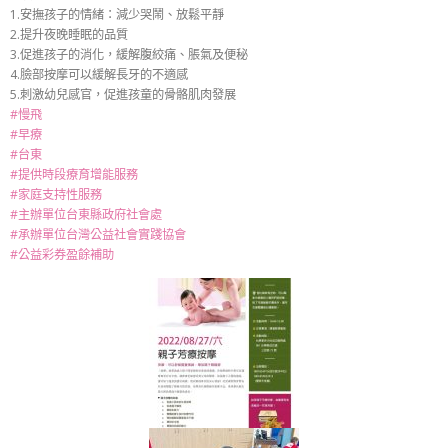
1.安撫孩子的情緒：減少哭鬧、放鬆平靜
2.提升夜晚睡眠的品質
3.促進孩子的消化，緩解腹絞痛、脹氣及便秘
4.臉部按摩可以緩解長牙的不適感
5.刺激幼兒感官，促進孩童的骨骼肌肉發展
#慢飛
#早療
#台東
#提供時段療育增能服務
#家庭支持性服務
#主辦單位台東縣政府社會處
#承辦單位台灣公益社會實踐協會
#公益彩券盈餘補助