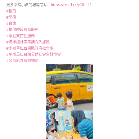
更多幸福小黃的報導請點：
https://reurl.cc/yML112
#慢飛
#早療
#台東
#提供時段療育服務
#家庭支持性服務
#海岸線社區早期介入據點
#主辦單位台東縣政府社會處
#承辦單位台灣公益社會實踐協會
#公益彩券盈餘補助