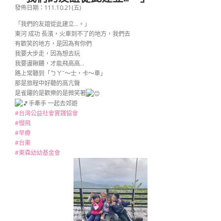
發佈日期：111.10.21(五)
「我們的友誼從此建立…。」
東河 成功 長濱，火車到不了的地方，我們去
有歡笑的地方，是因為有你們
我要大步走，因為想去玩
我要盪鞦韆，才能飛高高…
路上常聽到「ㄅㄚˇ～士，卡～車」
那是旅程中好聽的高亢聲
是雀躍的是歡樂的是微笑著
手牽手 一起去郊遊
#台灣公益社會實踐協會
#慢飛
#早療
#台東
#東森幼幼基金會