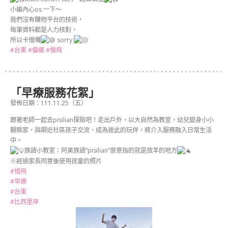
小編內心os 一下～
我們沒有購物平台的技術，
每筆資料都是人力核對，
所以卡慢囉
sorry
#台東
#偏鄉
#慢飛
「早療服務花絮」
發佈日期：111.11.25（五）
跟著老師一起去pisilian探險吧！走出戶外，以大自然為教室，幼兒變身小小
觀察家，與鄰近社區孩子交流、成為彼此的玩伴，將介入服務融入日常生活
中。
族語小教室：阿美族語”pisilian”原意指的就是放羊的地方
※經過家長同意後使用孩童的照片
#慢飛
#早療
#台東
#比西里岸