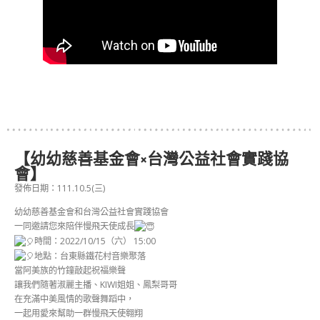
【幼幼慈善基金會×台灣公益社會實踐協
會】
發佈日期：111.10.5(三)
幼幼慈善基金會和台灣公益社會實踐協會
一同邀請您來陪伴慢飛天使成長
時間：2022/10/15（六） 15:00
地點：台東縣鐵花村音樂聚落
當阿美族的竹鐘敲起祝福樂聲
讓我們隨著淑麗主播、KIWI姐姐、鳳梨哥哥
在充滿中美風情的歌聲舞蹈中，
一起用愛來幫助一群慢飛天使翱翔