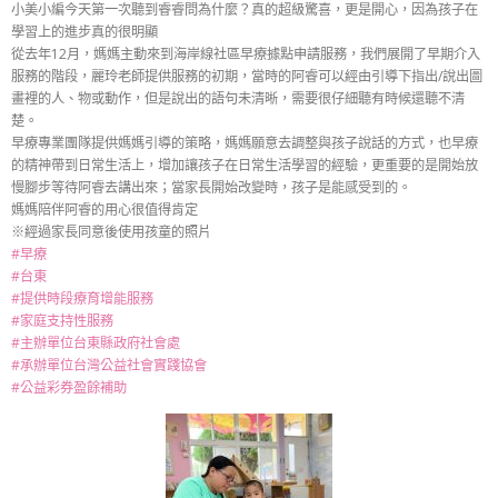
小美小編今天第一次聽到睿睿問為什麼？真的超級驚喜，更是開心，因為孩子在
學習上的進步真的很明顯
從去年12月，媽媽主動來到海岸線社區早療據點申請服務，我們展開了早期介入
服務的階段，麗玲老師提供服務的初期，當時的阿睿可以經由引導下指出/說出圖
畫裡的人、物或動作，但是說出的語句未清晰，需要很仔細聽有時候還聽不清
楚。
早療專業團隊提供媽媽引導的策略，媽媽願意去調整與孩子說話的方式，也早療
的精神帶到日常生活上，增加讓孩子在日常生活學習的經驗，更重要的是開始放
慢腳步等待阿睿去講出來；當家長開始改變時，孩子是能感受到的。
媽媽陪伴阿睿的用心很值得肯定
※經過家長同意後使用孩童的照片
#早療
#台東
#提供時段療育增能服務
#家庭支持性服務
#主辦單位台東縣政府社會處
#承辦單位台灣公益社會實踐協會
#公益彩券盈餘補助