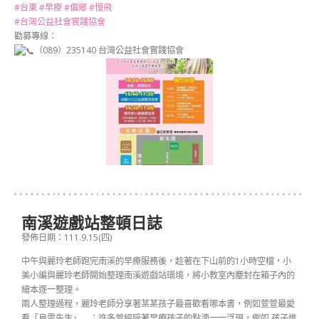
#台東
#早療
#偏鄉
#慢飛
#台灣公益社會實踐協會
勸募專線：
（089）235140 台灣公益社會實踐協會
南溪遊戲站整頓日誌
發佈日期：111.9.15(四)
中午與麗玲老師跑完南溪的早療服務後，趁著在下山前的1小時空檔，小
美小編與麗玲老師開始整理南溪遊戲站環境，將小教室內塵封在箱子內的
繪本逐一整理。
兩人整理過程，麗玲老師分享著某某孩子最喜歡看哪本書，例如萱萱最愛
看「烏雲先生」….；許多曾經陪著早療孩子的點滴一一浮現，例如 孩子進