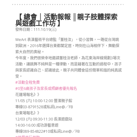
【 總會｜活動報報 ║親子肢體探索
與遊戲工作坊 】
發佈日期：111.10.19(三)
WeArt 表演藝術平台總監「董桂汝」，從小習舞，一路從台灣跳
到歐洲，2016年選擇台東都蘭定居，時刻在山海相伴下，舞動探
索大自然的奧秘。
今年度，我們很榮幸地邀請董桂汝老師，為花東海岸線規劃3場次
活動，讓跳舞不純粹是一種律動，而是藉著在互動的過程中，孩子
與家長認識自己、認識彼此，親子共同體會這份簡單和諧的純真感
受。
#活動全程免費
#0至6歲孩子及家長或照顧者優先報名
花蓮場報名》》
11/05 (六) 10:00-12:00 豐濱親子館
專線03-8791528或私訊Line@／FB
台東場報名》》
12/03 (六) 09:30-11:30 長濱遊戲站
14:00-16:00 成功游藝意遊
專線089-854822#10或私訊Line@／FB