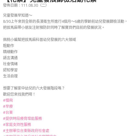
發佈日期：111.08.30（二）
兒童發展早知道～
8/30上午來到全新的長濱衛生所進行4個月～6歲的學齡前幼兒發展篩檢活動，
把拔馬麻帶小朋友注射預防針同時了解寶貝們目前的發展狀況。
佩桃小編幫把拔馬麻科普幼兒發展的六大領域
粗動作
精細動作
語言溝通
社會情緒
認知學習
生活自理
想要了解家中幼兒的六大發展階段嗎？
歡迎您來找我們唷！
#慢飛
#早療
#台東
#提供時段療育增能服務
#家庭支持性服務
#主辦單位台東縣政府社會處