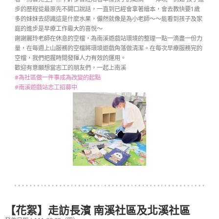
步的歷程從最原先不開口說話，一直到已經會拿著繪本，會去教快要1歲
多的妹妹去認識這是什麼水果，儼然就像是為小老師～～能看到孩子及家
庭的進步是早療工作最大的喜悅～
謝謝麗玲老師在休息的空檔，為南溪遊戲站環境的整理一點一滴盡一份力
量，在每週上山服務的空檔將環境遊戲角落做清潔。在每次早療服務完的
空檔，我們把握時間發揮人力有效的運用。
歡迎有意願想當志工的朋友們，一起上南溪
#為社區做一件事成為改變的起點
#南溪遊戲站志工招募中
【花絮】走訪長濱 南溪社區及北溪社區