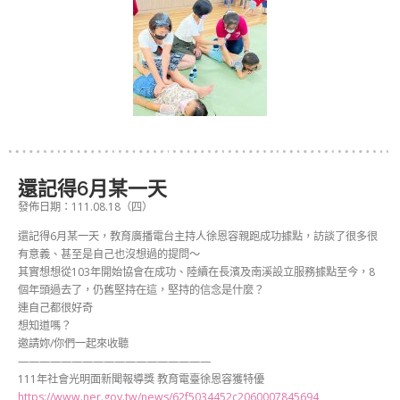
還記得6月某一天
發佈日期：111.08.18（四）
還記得6月某一天，教育廣播電台主持人徐恩容親跑成功據點，訪談了很多很
有意義、甚至是自己也沒想過的提問～
其實想想從103年開始協會在成功、陸續在長濱及南溪設立服務據點至今，8
個年頭過去了，仍舊堅持在這，堅持的信念是什麼？
連自己都很好奇
想知道嗎？
邀請妳/你們一起來收聽
——————————————————
111年社會光明面新聞報導獎 教育電臺徐恩容獲特優
https://www.ner.gov.tw/news/62f5034452c2060007845694