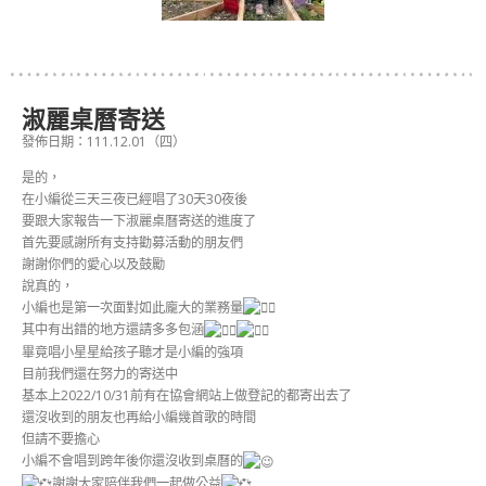
淑麗桌曆寄送
發佈日期：111.12.01（四）
是的，
在小編從三天三夜已經唱了30天30夜後
要跟大家報告一下淑麗桌曆寄送的進度了
首先要感謝所有支持勸募活動的朋友們
謝謝你們的愛心以及鼓勵
說真的，
小編也是第一次面對如此龐大的業務量
其中有出錯的地方還請多多包涵
畢竟唱小星星給孩子聽才是小編的強項
目前我們還在努力的寄送中
基本上2022/10/31前有在協會網站上做登記的都寄出去了
還沒收到的朋友也再給小編幾首歌的時間
但請不要擔心
小編不會唱到跨年後你還沒收到桌曆的
謝謝大家陪伴我們一起做公益