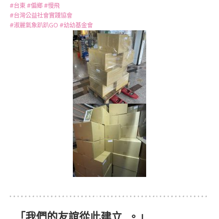
#台東
#偏鄉
#慢飛
#台灣公益社會實踐協會
#淑麗氣象趴趴GO
#幼幼基金會
「我們的友誼從此建立…。」