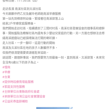
發佈日期：111.09.08（四）
走訪長濱 南溪社區到北溪社區
今天跟夥伴們乙兒及麗玲老師跑南溪早療服務
第一站先到樟原附幼後，緊接著往南溪部落上山
結束2戶早療家庭服務後。
我們開始走訪社區，陸續遇到了三間村村長、南溪社區發展協會的理事長和總幹
事，開始盤點及瞭解社區內還有多少嬰幼兒家庭的行動，另一方面也想辦法去修
繕南溪遊戲站已經損壞無法打開的喇叭鎖。
走入社區，一步一腳印，這是行動的開始
南溪及北溪社區在地的孩子人數雖然不多，
但我們很清楚需要資源進駐來協助，
談話間，跟理幹事說，我們想要努力到最後一刻，直到南溪、北溪部落，未來完
全沒有6歲以下的孩子為止。
#慢飛
#早療
#台東
#提供時段療育增能服務
#家庭支持性服務
#主辦單位台東縣政府社會處
#承辦單位台灣公益社會實踐協會
#公益彩券盈餘補助