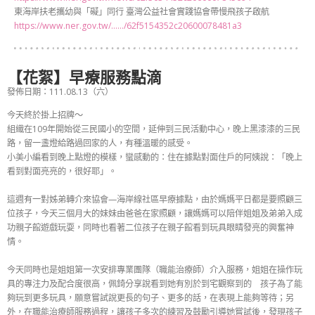
東海岸扶老攜幼與「礙」同行 臺灣公益社會實踐協會帶慢飛孩子啟航
https://www.ner.gov.tw/……/62f5154352c20600078481a3
【花絮】早療服務點滴
發佈日期：111.08.13（六）
今天終於掛上招牌～
組織在109年開始從三民國小的空間，延伸到三民活動中心，晚上黑漆漆的三民
路，留一盞燈給路過回家的人，有種溫暖的感受。
小美小編看到晚上點燈的模樣，蠻感動的：住在據點對面住戶的阿姨說：「晚上
看到對面亮亮的，很好耶」。
這週有一對姊弟轉介來協會—海岸線社區早療據點，由於媽媽平日都是要照顧三
位孩子，今天三個月大的妹妹由爸爸在家照顧，讓媽媽可以陪伴姐姐及弟弟入成
功親子館遊戲玩耍，同時也看著二位孩子在親子館看到玩具眼睛發亮的興奮神
情。
今天同時也是姐姐第一次安排專業團隊（職能治療師）介入服務，姐姐在操作玩
具的專注力及配合度很高，佩錡分享說看到她有別於到宅觀察到的 孩子為了能
夠玩到更多玩具，願意嘗試說更長的句子、更多的話，在表現上能夠等待；另
外，在職能治療師服務過程，讓孩子多次的練習及鼓勵引導她嘗試後，發現孩子