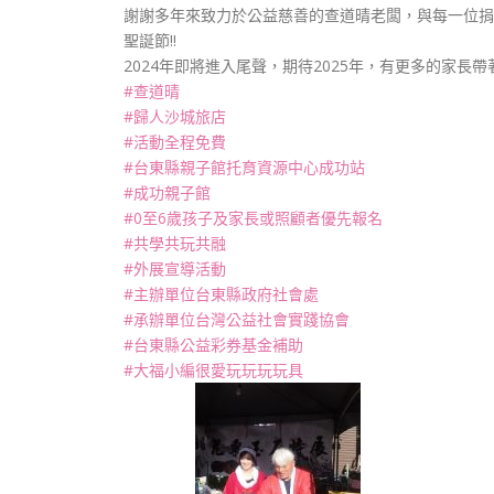
謝謝多年來致力於公益慈善的查道晴老闆，與每一位捐
聖誕節!!
2024年即將進入尾聲，期待2025年，有更多的家長
#查道晴
#歸人沙城旅店
#活動全程免費
#台東縣親子館托育資源中心成功站
#成功親子館
#0至6歲孩子及家長或照顧者優先報名
#共學共玩共融
#外展宣導活動
#主辦單位台東縣政府社會處
#承辦單位台灣公益社會實踐協會
#台東縣公益彩券基金補助
#大福小編很愛玩玩玩玩具