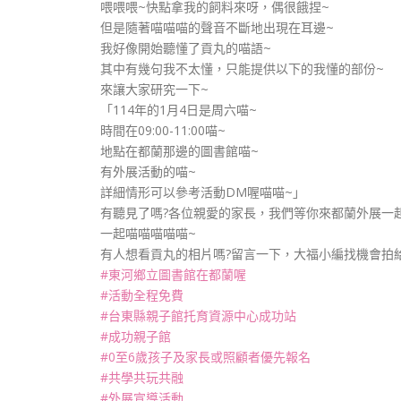
喂喂喂~快點拿我的飼料來呀，偶很餓捏~
但是隨著喵喵喵的聲音不斷地出現在耳邊~
我好像開始聽懂了貢丸的喵語~
其中有幾句我不太懂，只能提供以下的我懂的部份~
來讓大家研究一下~
「114年的1月4日是周六喵~
時間在09:00-11:00喵~
地點在都蘭那邊的圖書館喵~
有外展活動的喵~
詳細情形可以參考活動DM喔喵喵~」
有聽見了嗎?各位親愛的家長，我們等你來都蘭外展一
一起喵喵喵喵喵~
有人想看貢丸的相片嗎?留言一下，大福小編找機會拍
#東河鄉立圖書館在都蘭喔
#活動全程免費
#台東縣親子館托育資源中心成功站
#成功親子館
#0至6歲孩子及家長或照顧者優先報名
#共學共玩共融
#外展宣導活動