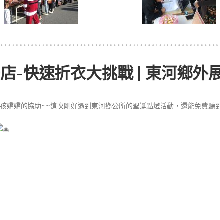
店-快速折衣大挑戰 | 東河鄉外
孩嬌嬌的協助~~這次剛好遇到東河鄉公所的聖誕點燈活動，還能免費聽到