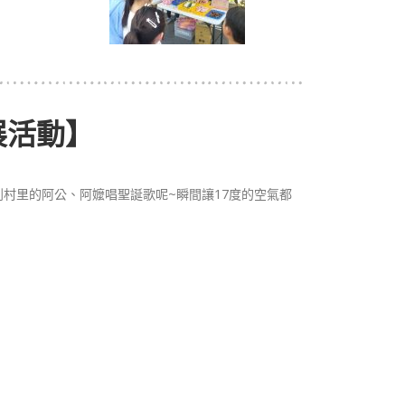
展活動】
村里的阿公、阿嬤唱聖誕歌呢~瞬間讓17度的空氣都