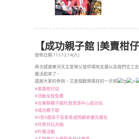
【成功親子館 |美賣柑仔
發佈日期:113.12.14(六)
再次感謝東河天主堂神父提供場地支援以及我們志工女
暖活起來了~
感謝大家的參與，又是個歡樂美好的一天呢
#美賣柑仔店
#活動全程免費
#台東縣親子館托育資源中心成功站
#成功親子館
#0至6歲孩子及家長或照顧者優先報名
#共學共玩共融
#外展活動
#主辦單位台東縣政府社會處