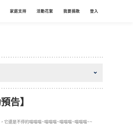
家庭支持
活動花絮
我要捐款
登入
動預告】
它還是不停的喵喵喵~喵喵喵~喵喵喵~喵喵喵~~