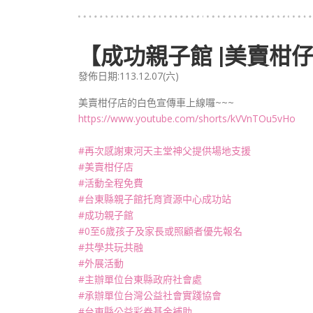
【成功親子館 |美賣柑仔
發佈日期:113.12.07(六)
美賣柑仔店的白色宣傳車上線囉~~~
https://www.youtube.com/shorts/kVVnTOu5vHo
#再次感謝東河天主堂神父提供場地支援
#美賣柑仔店
#活動全程免費
#台東縣親子館托育資源中心成功站
#成功親子館
#0至6歲孩子及家長或照顧者優先報名
#共學共玩共融
#外展活動
#主辦單位台東縣政府社會處
#承辦單位台灣公益社會實踐協會
#台東縣公益彩券基金補助