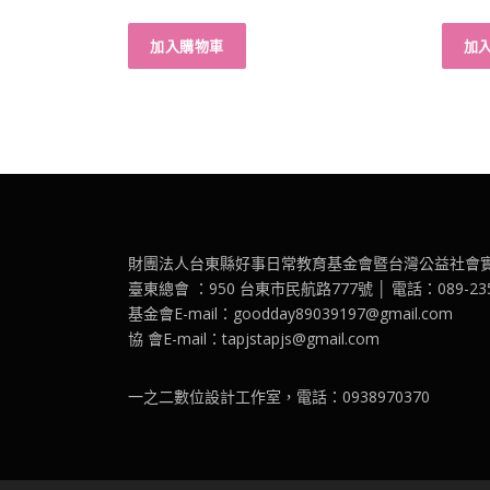
3.00
4.00
滿分 5
滿分 5
加入購物車
加
財團法人台東縣好事日常教育基金會暨台灣公益社會
臺東總會 ：950 台東市民航路777號 │ 電話：089-2351
基金會E-mail：goodday89039197@gmail.com
協 會E-mail：tapjstapjs@gmail.com
一之二數位設計工作室，電話：0938970370