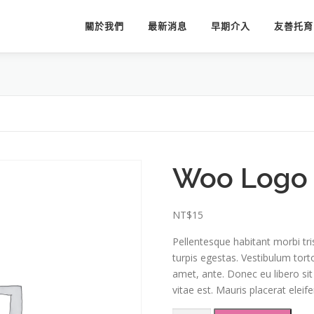
關於我們
最新消息
早期介入
友善托育
Woo Logo
NT$
15
Pellentesque habitant morbi tr
turpis egestas. Vestibulum torto
amet, ante. Donec eu libero si
vitae est. Mauris placerat eleife