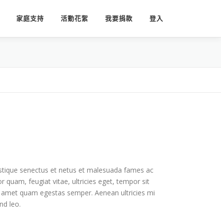
家庭支持
活動花絮
我要捐款
登入
istique senectus et netus et malesuada fames ac
r quam, feugiat vitae, ultricies eget, tempor sit
t amet quam egestas semper. Aenean ultricies mi
nd leo.