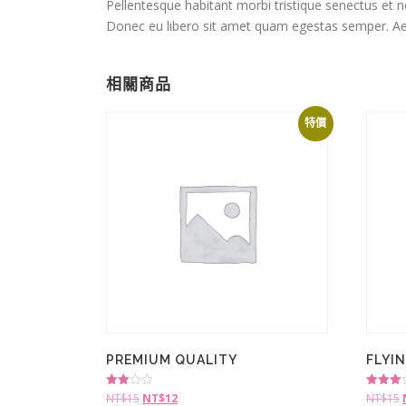
Pellentesque habitant morbi tristique senectus et n
Donec eu libero sit amet quam egestas semper. Aenea
相關商品
特價
PREMIUM QUALITY
FLYI
評分
評分
NT$
15
NT$
12
NT$
15