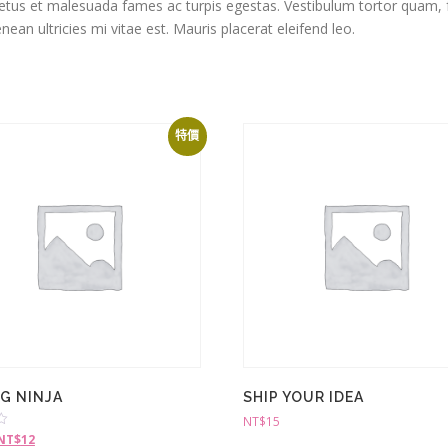
etus et malesuada fames ac turpis egestas. Vestibulum tortor quam, feu
n ultricies mi vitae est. Mauris placerat eleifend leo.
特價
NG NINJA
SHIP YOUR IDEA
NT$
15
NT$
12