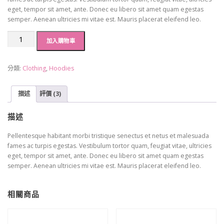
eget, tempor sit amet, ante. Donec eu libero sit amet quam egestas
semper. Aenean ultricies mi vitae est. Mauris placerat eleifend leo.
加入購物車
分類:
Clothing
,
Hoodies
描述
評價 (3)
描述
Pellentesque habitant morbi tristique senectus et netus et malesuada
fames ac turpis egestas. Vestibulum tortor quam, feugiat vitae, ultricies
eget, tempor sit amet, ante. Donec eu libero sit amet quam egestas
semper. Aenean ultricies mi vitae est. Mauris placerat eleifend leo.
相關商品