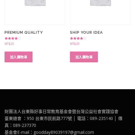
PREMIUM QUALITY
SHIP YOUR IDEA
評分
評分
NT$
20
NT$
20
4.00
4.00
滿分 5
滿分 5
加入購物車
加入購物車
財團法人台東縣好事日常教育基金會暨台灣公益社會實踐協會
臺東總會 ：950 台東市民航路777號 │ 電話：089-235140 │ 傳
真：089-237370
基金會E-mail：goodday89039197@gmail.com