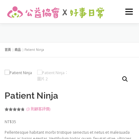
選單
關於我們
最新消息
早期介入
友善托育
首頁
»
商品
»
Patient Ninja
家庭支持
活動花絮
我要捐款
登入
Patient Ninja
(
3
則顧客評價)
評分
3
4.67
/
5，已有
位
NT$
35
顧客進行評
分
Pellentesque habitant morbi tristique senectus et netus et malesuada
fames ac turpis egestas. Vestibulum tortor quam, feugiat vitae, ultricies