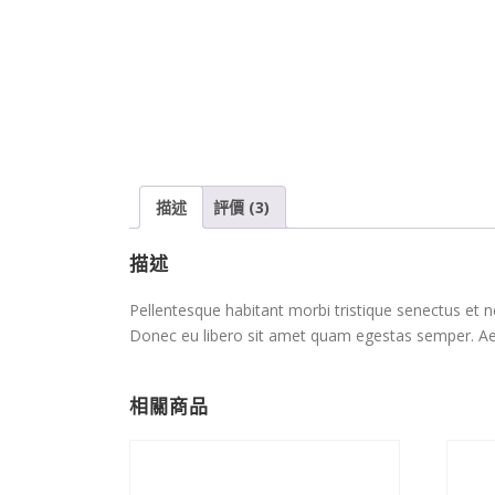
描述
評價 (3)
描述
Pellentesque habitant morbi tristique senectus et n
Donec eu libero sit amet quam egestas semper. Aenea
相關商品