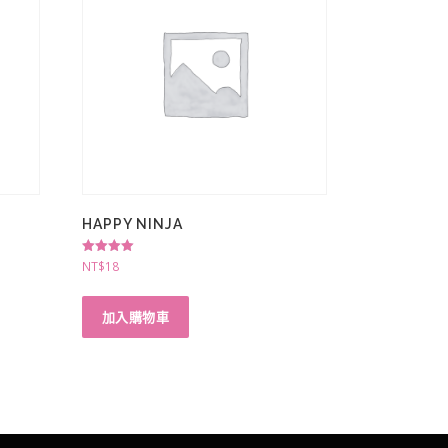
HAPPY NINJA
評分
NT$
18
5.00
滿分 5
加入購物車