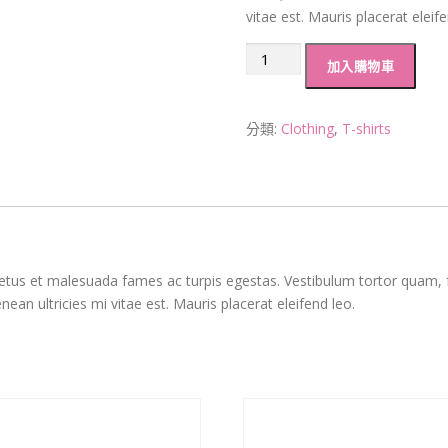
vitae est. Mauris placerat eleife
加入購物車
分類:
Clothing
,
T-shirts
etus et malesuada fames ac turpis egestas. Vestibulum tortor quam, feu
n ultricies mi vitae est. Mauris placerat eleifend leo.