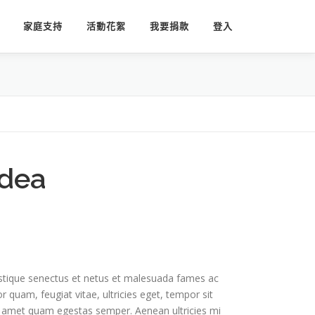
家庭支持
活動花絮
我要捐款
登入
Idea
istique senectus et netus et malesuada fames ac
r quam, feugiat vitae, ultricies eget, tempor sit
t amet quam egestas semper. Aenean ultricies mi